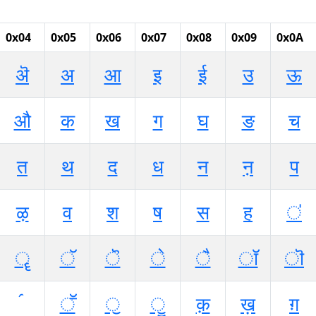
0x04
0x05
0x06
0x07
0x08
0x09
0x0A
ऄ
अ
आ
इ
ई
उ
ऊ
औ
क
ख
ग
घ
ङ
च
त
थ
द
ध
न
ऩ
प
ऴ
व
श
ष
स
ह
ऺ
ॄ
ॅ
ॆ
े
ै
ॉ
ॊ
ॕ
ॖ
ॗ
क़
ख़
ग़