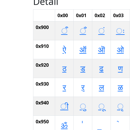
Detail
0x00
0x01
0x02
0x03
0x900
ऀ
ँ
ं
ः
0x910
ऐ
ऑ
ऒ
ओ
0x920
ठ
ड
ढ
ण
0x930
र
ऱ
ल
ळ
0x940
ी
ु
ू
ृ
0x950
ॐ