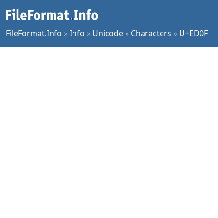
FileFormat.Info
»
Info
»
Unicode
»
Characters
»
U+ED0F