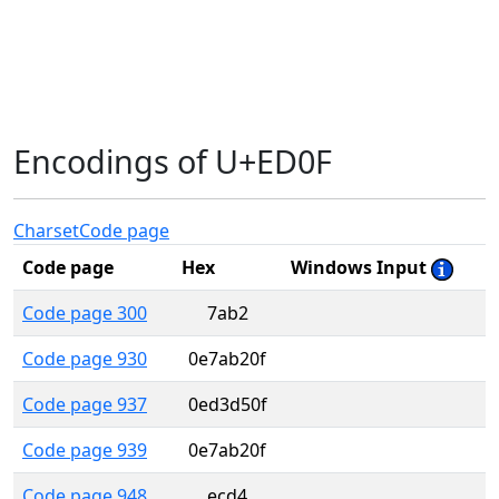
Encodings of U+ED0F
Charset
Code page
Code page
Hex
Windows Input
Code page 300
7ab2
Code page 930
0e7ab20f
Code page 937
0ed3d50f
Code page 939
0e7ab20f
Code page 948
ecd4