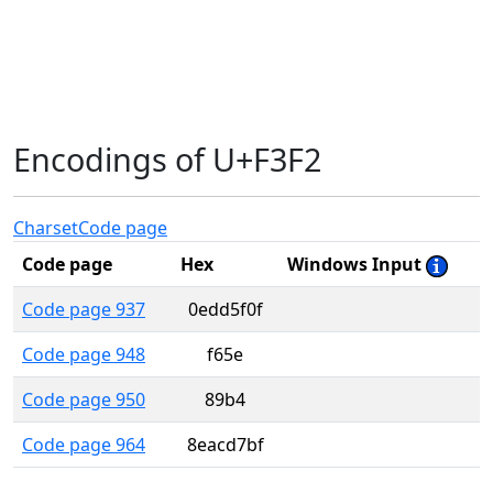
Encodings of U+F3F2
Charset
Code page
Code page
Hex
Windows Input
Code page 937
0edd5f0f
Code page 948
f65e
Code page 950
89b4
Code page 964
8eacd7bf