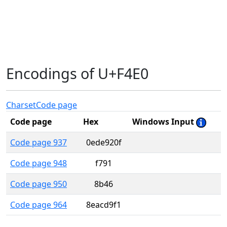
Encodings of U+F4E0
Charset
Code page
Code page
Hex
Windows Input
Code page 937
0ede920f
Code page 948
f791
Code page 950
8b46
Code page 964
8eacd9f1