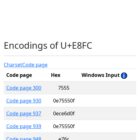
Encodings of U+E8FC
Charset
Code page
Code page
Hex
Windows Input
Code page 300
7555
Code page 930
0e75550f
Code page 937
0ece6d0f
Code page 939
0e75550f
Code page 948
e76c